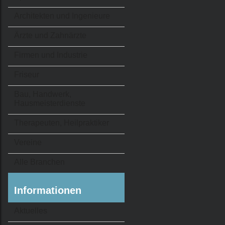
Architekten und Ingenieure
Ärzte und Zahnärzte
Firmen und Industrie
Friseur
Bau, Handwerk,
Hausmeisterdienste
Therapeuten, Heilpraktiker
Vereine
Alle Branchen
Informationen
Aktuelles