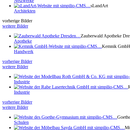
Netzwerke
sLandArt
Architekten
vorherige Bilder
weitere Bilder
Zauberwald Apotheke Dre
Apotheke
Kemnik Gmb
Handwerk
vorherige Bilder
weitere Bilder
Industrie
R
Industrie
vorherige Bilder
weitere Bilder
Goeth
Schulen
Mö