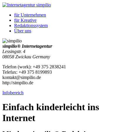
für
Unternehmen
für
Kreative
Redaktionssystem
Über uns
simpilio
®
Internetagentur
Lessingstr. 4
08058
Zwickau
Germany
Telefon
(
work
)
:
+49 375 2838241
Tele
fax
:
+49 375 8199893
kontakt@simpilio.de
http://simpilio.de
Infobereich
Einfach kinderleicht ins
Internet