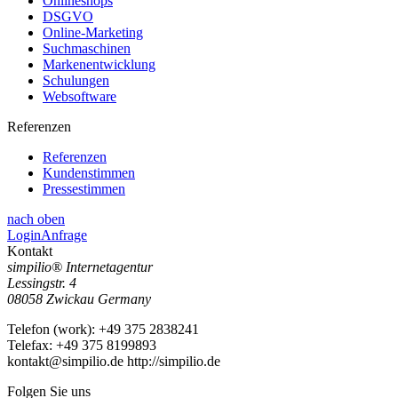
Onlineshops
DSGVO
Online-Marketing
Suchmaschinen
Markenentwicklung
Schulungen
Websoftware
Referenzen
Referenzen
Kundenstimmen
Pressestimmen
nach oben
Login
Anfrage
Kontakt
simpilio
®
Internetagentur
Lessingstr. 4
08058
Zwickau
Germany
Telefon
(
work
)
:
+49 375 2838241
Tele
fax
:
+49 375 8199893
kontakt@simpilio.de
http://simpilio.de
Folgen Sie uns