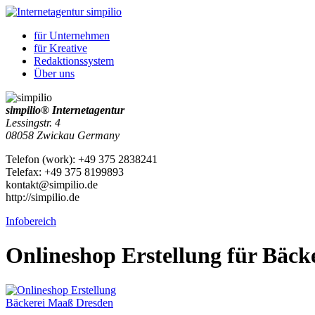
für
Unternehmen
für
Kreative
Redaktionssystem
Über uns
simpilio
®
Internetagentur
Lessingstr. 4
08058
Zwickau
Germany
Telefon
(
work
)
:
+49 375 2838241
Tele
fax
:
+49 375 8199893
kontakt@simpilio.de
http://simpilio.de
Infobereich
Onlineshop Erstellung für Bäck