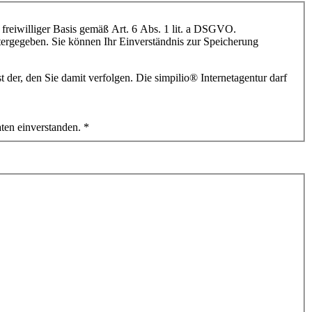
 freiwilliger Basis gemäß Art. 6 Abs. 1 lit. a DSGVO.
itergegeben. Sie können Ihr Einverständnis zur Speicherung
Internetagentur. Es werden die Daten verarbeitet, die Sie uns mitteilen. Zweck der Datenerhebung ist der, den Sie damit verfolgen. Die simpilio
®
Internetagentur darf
ten einverstanden.
*