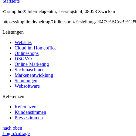
Startseite
© simpilio
®
Internetagentur, Lessingstr. 4, 08058 Zwickau
https://simpilio.de/beitrag/Onlineshop-Erstellung-f%C3%BCr-B%C
Leistungen
Websites
Cloud im Homeoffice
Onlineshops
DSGVO
Online-Marketing
Suchmaschinen
Markenentwicklung
Schulungen
Websoftware
Referenzen
Referenzen
Kundenstimmen
Pressestimmen
nach oben
Login
Anfrage