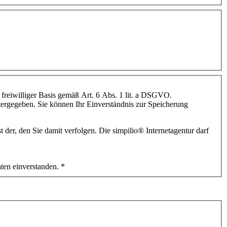
 freiwilliger Basis gemäß Art. 6 Abs. 1 lit. a DSGVO.
itergegeben. Sie können Ihr Einverständnis zur Speicherung
Internetagentur. Es werden die Daten verarbeitet, die Sie uns mitteilen. Zweck der Datenerhebung ist der, den Sie damit verfolgen. Die simpilio
®
Internetagentur darf
ten einverstanden.
*