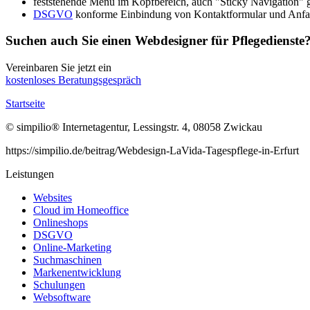
feststehende Menü im Kopfbereich, auch "Sticky Navigation" 
DSGVO
konforme Einbindung von Kontaktformular und Anfah
Suchen auch Sie einen Webdesigner für Pflegedienste
Vereinbaren Sie jetzt ein
kostenloses Beratungsgespräch
Startseite
© simpilio
®
Internetagentur, Lessingstr. 4, 08058 Zwickau
https://simpilio.de/beitrag/Webdesign-LaVida-Tagespflege-in-Erfurt
Leistungen
Websites
Cloud im Homeoffice
Onlineshops
DSGVO
Online-Marketing
Suchmaschinen
Markenentwicklung
Schulungen
Websoftware