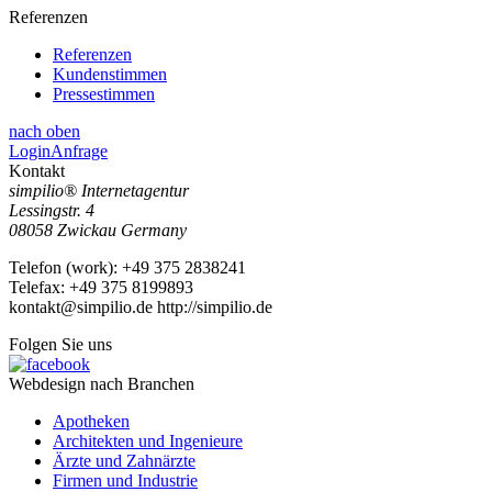
Referenzen
Referenzen
Kundenstimmen
Pressestimmen
nach oben
Login
Anfrage
Kontakt
simpilio
®
Internetagentur
Lessingstr. 4
08058
Zwickau
Germany
Telefon
(
work
)
:
+49 375 2838241
Tele
fax
:
+49 375 8199893
kontakt@simpilio.de
http://simpilio.de
Folgen Sie uns
Webdesign nach Branchen
Apotheken
Architekten und Ingenieure
Ärzte und Zahnärzte
Firmen und Industrie