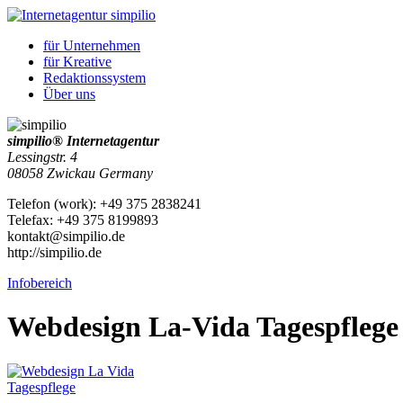
für
Unternehmen
für
Kreative
Redaktionssystem
Über uns
simpilio
®
Internetagentur
Lessingstr. 4
08058
Zwickau
Germany
Telefon
(
work
)
:
+49 375 2838241
Tele
fax
:
+49 375 8199893
kontakt@simpilio.de
http://simpilio.de
Infobereich
Webdesign La-Vida Tagespflege 