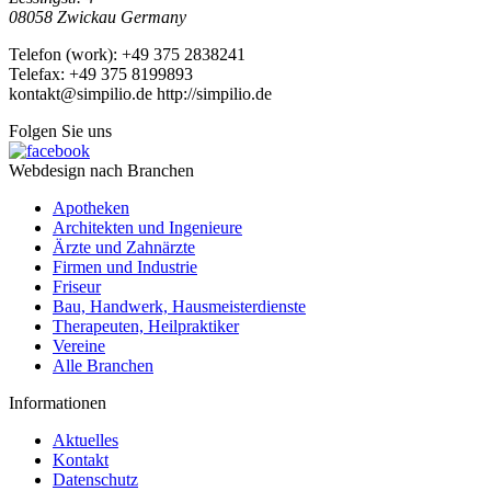
08058
Zwickau
Germany
Telefon
(
work
)
:
+49 375 2838241
Tele
fax
:
+49 375 8199893
kontakt@simpilio.de
http://simpilio.de
Folgen Sie uns
Webdesign nach Branchen
Apotheken
Architekten und Ingenieure
Ärzte und Zahnärzte
Firmen und Industrie
Friseur
Bau, Handwerk, Hausmeisterdienste
Therapeuten, Heilpraktiker
Vereine
Alle Branchen
Informationen
Aktuelles
Kontakt
Datenschutz