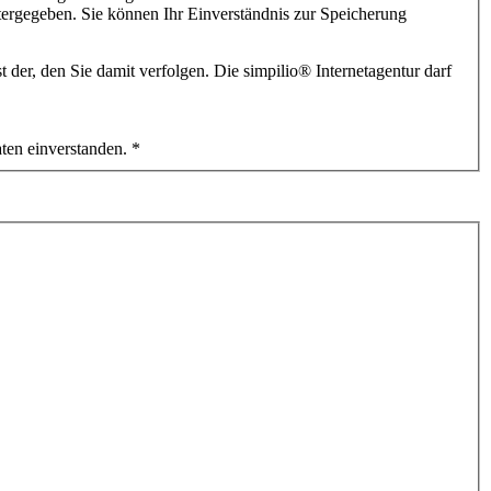
itergegeben. Sie können Ihr Einverständnis zur Speicherung
Internetagentur. Es werden die Daten verarbeitet, die Sie uns mitteilen. Zweck der Datenerhebung ist der, den Sie damit verfolgen. Die simpilio
®
Internetagentur darf
ten einverstanden.
*