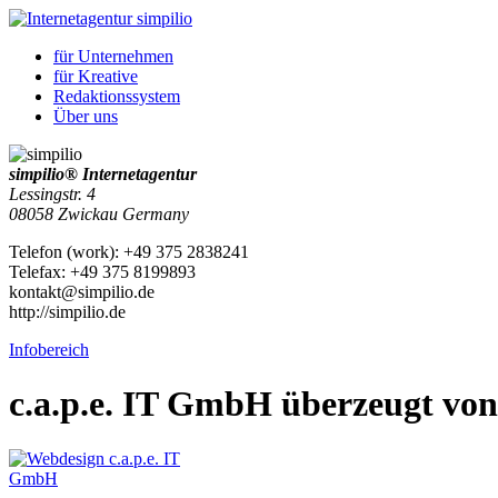
für
Unternehmen
für
Kreative
Redaktionssystem
Über uns
simpilio
®
Internetagentur
Lessingstr. 4
08058
Zwickau
Germany
Telefon
(
work
)
:
+49 375 2838241
Tele
fax
:
+49 375 8199893
kontakt@simpilio.de
http://simpilio.de
Infobereich
c.a.p.e. IT GmbH überzeugt von 