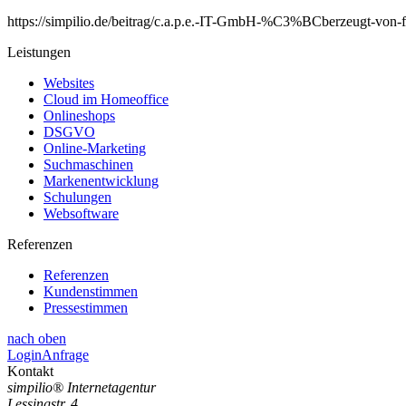
https://simpilio.de/beitrag/c.a.p.e.-IT-GmbH-%C3%BCberzeugt-von-fl
Leistungen
Websites
Cloud im Homeoffice
Onlineshops
DSGVO
Online-Marketing
Suchmaschinen
Markenentwicklung
Schulungen
Websoftware
Referenzen
Referenzen
Kundenstimmen
Pressestimmen
nach oben
Login
Anfrage
Kontakt
simpilio
®
Internetagentur
Lessingstr. 4